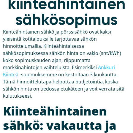
kiinteähintainen
sähkösopimus
Kiinteähintainen sähkö ja pörssisähkö ovat kaksi
yleisintä kotitalouksille tarjottavaa sähkön
hinnoittelumallia. Kiinteähintaisessa
sähkösopimuksessa sähkön hinta on vakio (snt/kWh)
koko sopimuskauden ajan, riippumatta
markkinahintojen vaihteluista. Esimerkiksi
Ankkuri
Kiinteä
-sopimuksemme on kestoltaan 3 kuukautta.
Tämä hinnoittelutapa helpottaa budjetointia, koska
sähkön hinta on tiedossa etukäteen ja voit verrata sitä
kulutukseesi.
Kiinteähintainen
sähkö: vakautta ja