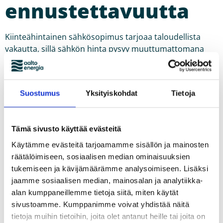
ennustettavuutta
Kiinteähintainen sähkösopimus tarjoaa taloudellista
vakautta, sillä sähkön hinta pysyy muuttumattomana
koko sopimuskauden ajan, riippumatta
markkinahintojen vaihteluista. Tämä tekee talouden
suunnittelusta helpompaa, koska et ole alttiina sähkön
Suostumus
Yksityiskohdat
Tietoja
hinnan äkillisille nousuille. Esimerkiksi, vaikka
pörssisähkön hinta nousisi 100 snt/kWh, sinun sähkön
hintasi pysyy matalana. Toisaalta kiinteä hinta tarkoittaa
Tämä sivusto käyttää evästeitä
myös sitä, että et pääse hyötymään mahdollisista
markkinahintojen laskuista.
Käytämme evästeitä tarjoamamme sisällön ja mainosten
räätälöimiseen, sosiaalisen median ominaisuuksien
tukemiseen ja kävijämäärämme analysoimiseen. Lisäksi
jaamme sosiaalisen median, mainosalan ja analytiikka-
alan kumppaneillemme tietoja siitä, miten käytät
sivustoamme. Kumppanimme voivat yhdistää näitä
tietoja muihin tietoihin, joita olet antanut heille tai joita on