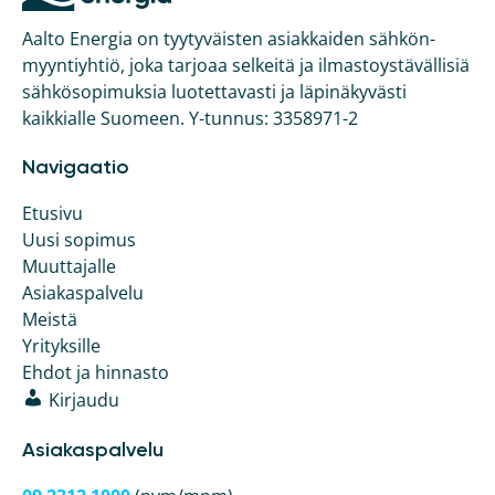
Aalto Energia on tyytyväisten asiakkaiden sähkön­
myyntiyhtiö, joka tarjoaa selkeitä ja ilmasto­ystävällisiä
sähkö­sopimuksia luotettavasti ja läpinäkyvästi
kaikkialle Suomeen. Y-tunnus: 3358971-2
Navigaatio
Etusivu
Uusi sopimus
Muuttajalle
Asiakaspalvelu
Meistä
Yrityksille
Ehdot ja hinnasto
Kirjaudu
Asiakaspalvelu