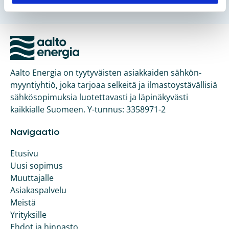
Aalto Energia on tyytyväisten asiakkaiden sähkön­
myyntiyhtiö, joka tarjoaa selkeitä ja ilmasto­ystävällisiä
sähkö­sopimuksia luotettavasti ja läpinäkyvästi
kaikkialle Suomeen. Y-tunnus: 3358971-2
Navigaatio
Etusivu
Uusi sopimus
Muuttajalle
Asiakaspalvelu
Meistä
Yrityksille
Ehdot ja hinnasto