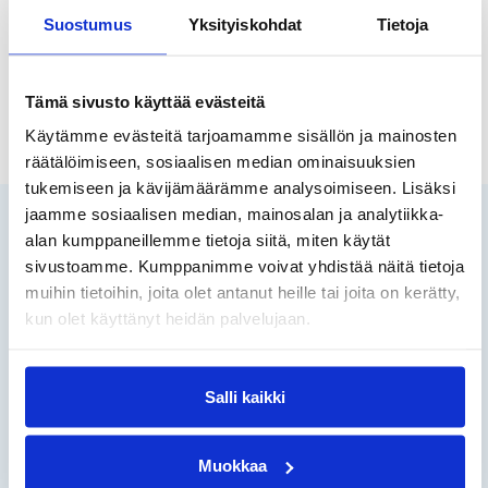
Suostumus
Yksityiskohdat
Tietoja
Tämä sivusto käyttää evästeitä
Käytämme evästeitä tarjoamamme sisällön ja mainosten
räätälöimiseen, sosiaalisen median ominaisuuksien
tukemiseen ja kävijämäärämme analysoimiseen. Lisäksi
jaamme sosiaalisen median, mainosalan ja analytiikka-
alan kumppaneillemme tietoja siitä, miten käytät
sivustoamme. Kumppanimme voivat yhdistää näitä tietoja
muihin tietoihin, joita olet antanut heille tai joita on kerätty,
kun olet käyttänyt heidän palvelujaan.
Soita meille ilman jonotusta
Palvelemme ma–to 8:30–17:00, pe 8:30–16:00 ja la
10:00–14:00
Salli kaikki
Soita 09 2312 1000
Muokkaa