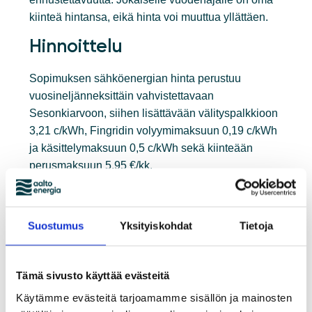
kiinteä hintansa, eikä hinta voi muuttua yllättäen.
Hinnoittelu
Sopimuksen sähköenergian hinta perustuu
vuosineljänneksittäin vahvistettavaan
Sesonkiarvoon, siihen lisättävään välityspalkkioon
3,21 c/kWh, Fingridin volyymimaksuun 0,19 c/kWh
ja käsittelymaksuun 0,5 c/kWh sekä kiinteään
perusmaksuun 5,95 €/kk.
Sesonkiarvo vaihtelee seuraten
sähköjohdannaispörssi Nasdaq OMX
Suostumus
Yksityiskohdat
Tietoja
Commoditiesin noteeraamaa Suomessa
sovellettavaa sähköenergian markkinahintaa.
Sesonkiarvo määritetään kvartaaleittain seuraavan
Tämä sivusto käyttää evästeitä
kaavan mukaisesti: ENOQx-yy + SYHELQx-yy.
Käytämme evästeitä tarjoamamme sisällön ja mainosten