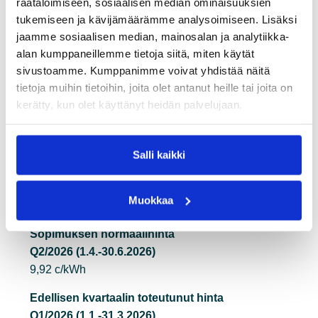
räätälöimiseen, sosiaalisen median ominaisuuksien
Kaavassa ENOQx-yy on Nasdaqin
tukemiseen ja kävijämäärämme analysoimiseen. Lisäksi
kvartaalijohdannaisen päätöshinta (closing price)
jaamme sosiaalisen median, mainosalan ja analytiikka-
ja SYHELQx-yy on Nasdaqin aluehintaerotuotteen
alan kumppaneillemme tietoja siitä, miten käytät
kvartaalijohdannaisen päätöshinta (closing price).
sivustoamme. Kumppanimme voivat yhdistää näitä
tietoja muihin tietoihin, joita olet antanut heille tai joita on
Tutustumistarjous
kerätty, kun olet käyttänyt heidän palvelujaan.
31.8.2026 asti
6,99 c/kWh, lisäksi ensimmäinen kuukausi ilman
perusmaksua.
Salli kaikki
Tulevan kvartaalin hinta
Q3/2026 (1.7.-30.9.2026)
Muokkaa
10,18 c/kWh
Sopimuksen normaalihinta
Q2/2026 (1.4.-30.6.2026)
9,92 c/kWh
Edellisen kvartaalin toteutunut hinta
Q1/2026 (1.1.-31.3.2026)