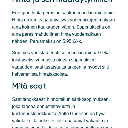
Energian hinta perustuu sähkön markkinahintoihin.
Hinta on kiinteä ja päivittyy vuodenaikojen mukaan
aina kolmen kuukauden välein. Sopimuksella on
aina paras mahdollinen hinta vuodenaikaan
nähden. Perusmaksu on 5,95 €/kk.
Sopimus yhdistää edulliset markkinahinnat sekä
toistaiseksi voimassa olevan sopimuksen
vapauden: saat tasaisuutta arkeen ja hyödyt silti
halvemmista hintajaksoista.
Mitä saat
Saat tehokkaasti hinnoitellun sähkösopimuksen,
joka tarjoaa ennustettavuutta ja
kustannustehokkuutta. Aalto Huoleton on hyvä
valinta kotitalouksille, jotka haluavat vakautta ja
ennustettavuutta. Jokaiselle vuodenajalle on oma