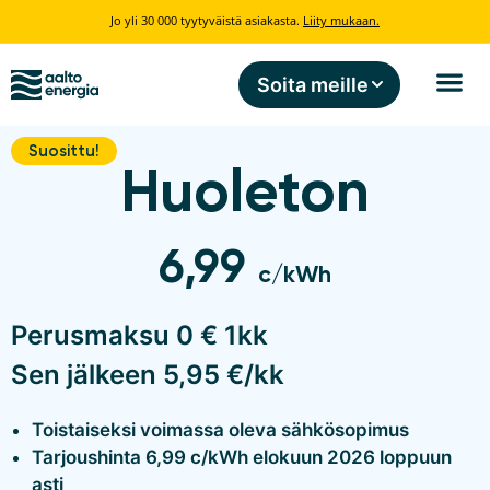
Jo yli 30 000 tyytyväistä asiakasta.
Liity mukaan.
Soita meille
Suosittu!
Huoleton
6,99
c/kWh
Perusmaksu 0 € 1kk
Sen jälkeen 5,95 €/kk
Toistaiseksi voimassa oleva sähkösopimus
Tarjoushinta 6,99 c/kWh elokuun 2026 loppuun
asti