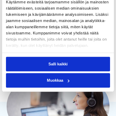
Saat tasapainoisen sähkösopimuksen, joka
Käytämme evästeitä tarjoamamme sisällön ja mainosten
yhdistää jatkuvuuden ja kohtuullisen hinnan. Sopii
räätälöimiseen, sosiaalisen median ominaisuuksien
kotitalouksille, jotka haluavat huolettomuutta ja
tukemiseen ja kävijämäärämme analysoimiseen. Lisäksi
pitkäjänteisyyttä.
jaamme sosiaalisen median, mainosalan ja analytiikka-
alan kumppaneillemme tietoja siitä, miten käytät
sivustoamme. Kumppanimme voivat yhdistää näitä
tietoja muihin tietoihin, joita olet antanut heille tai joita on
kerätty, kun olet käyttänyt heidän palvelujaan.
Tee sopimus
Salli kaikki
Muokkaa