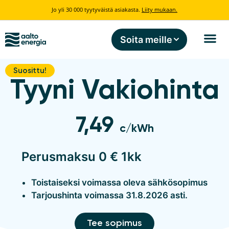
Jo yli 30 000 tyytyväistä asiakasta.
Liity mukaan.
Soita meille
Suosittu!
Tyyni Vakiohinta
7,49
c/kWh
Perusmaksu 0 € 1kk
Toistaiseksi voimassa oleva sähkösopimus
Tarjoushinta voimassa 31.8.2026 asti.
Tee sopimus