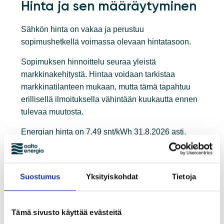
Hinta ja sen määräytyminen
Sähkön hinta on vakaa ja perustuu
sopimushetkellä voimassa olevaan hintatasoon.
Sopimuksen hinnoittelu seuraa yleistä
markkinakehitystä. Hintaa voidaan tarkistaa
markkinatilanteen mukaan, mutta tämä tapahtuu
erillisellä ilmoituksella vähintään kuukautta ennen
tulevaa muutosta.
Energian hinta on 7,49 snt/kWh 31.8.2026 asti.
1.9.2026 alkaen energian hinta on 13,90 snt/kWh ja
perusmaksu 5,95 €/kk. Sopimuksen hinnoittelu on
voimassa toistaiseksi. Lisäksi ensimmäinen
Suostumus
Yksityiskohdat
Tietoja
kuukausi ilman perusmaksua!
Mitä saat
Tämä sivusto käyttää evästeitä