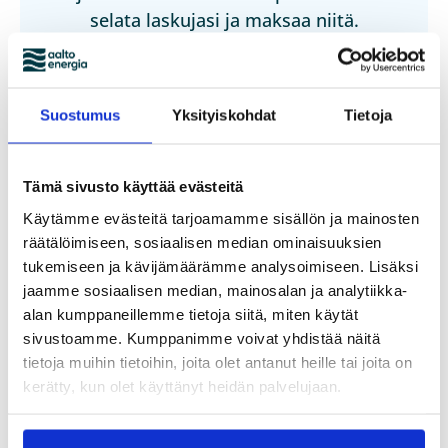
selata laskujasi ja maksaa niitä.
Kirjaudu
Suostumus
Yksityiskohdat
Tietoja
Tämä sivusto käyttää evästeitä
Millainen sähkösopimus
Käytämme evästeitä tarjoamamme sisällön ja mainosten
kannattaa tehdä?
räätälöimiseen, sosiaalisen median ominaisuuksien
tukemiseen ja kävijämäärämme analysoimiseen. Lisäksi
jaamme sosiaalisen median, mainosalan ja analytiikka-
alan kumppaneillemme tietoja siitä, miten käytät
Miten teen
sivustoamme. Kumppanimme voivat yhdistää näitä
sähkösopimuksen?
tietoja muihin tietoihin, joita olet antanut heille tai joita on
kerätty, kun olet käyttänyt heidän palvelujaan.
Miten vaihdan